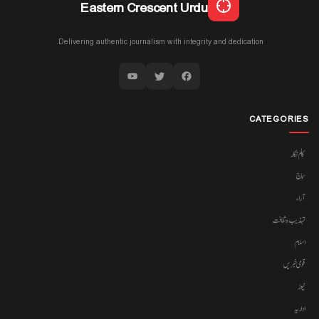
Eastern Crescent Urdu
Delivering authentic journalism with integrity and dedication.
CATEGORIES
کالم نگار
سماج
آراء
تہذیب وثقافت
اسلام
قومی خبریں
نیوز
اداریہ