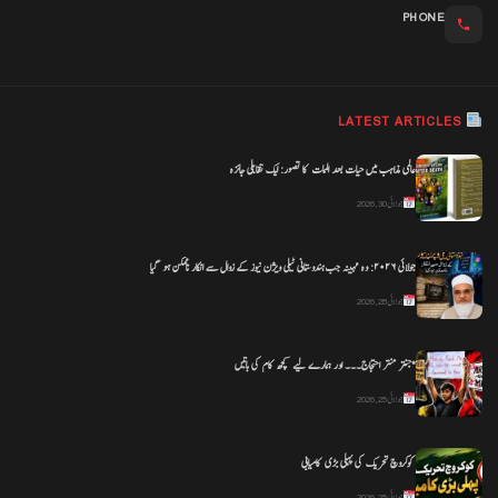
PHONE
LATEST ARTICLES
عالمی مذاہب میں حیات بعد الممات کا تصور: ایک تقابلی جائزہ
جولائی 30, 2026
جولائی ۲۰۲۶: وہ مہینہ جب ہندوستانی ٹیلی ویژن نیوز کے زوال سے انکار ناممکن ہو گیا
جولائی 28, 2026
*جنتر منتر احتجاج۔۔۔ اور ہمارے لیے کچھ کام کی باتیں
جولائی 25, 2026
کوکروچ تحریک کی پہلی بڑی کامیابی
جولائی 25, 2026