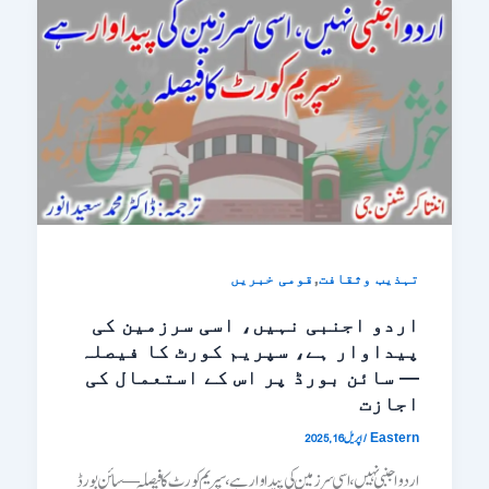
,
تہذیب وثقافت
قومی خبریں
اردو اجنبی نہیں، اسی سرزمین کی
پیداوار ہے، سپریم کورٹ کا فیصلہ
— سائن بورڈ پر اس کے استعمال کی
اجازت
/
اپریل 16, 2025
Eastern
اردو اجنبی نہیں، اسی سرزمین کی پیداوار ہے، سپریم کورٹ کا فیصلہ — سائن بورڈ