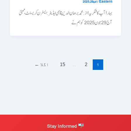
/
جون 29, 2025
Eastern
بہار! آپ کا شکریہ! از: محمد برھان الدین قاسمی ایڈیٹر: ایسٹرن کریسنٹ، ممبئی
آج 29 جون 2025 کو ہم نے
…
1
2
15
اگلا
←
Stay Informed