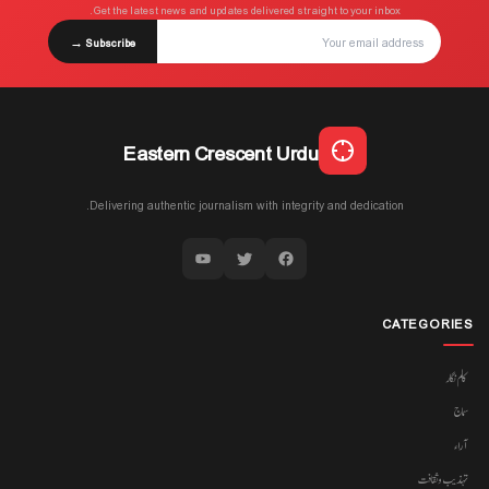
Get the latest news and updates delivered straight to your inbox.
Subscribe →
Eastern Crescent Urdu
Delivering authentic journalism with integrity and dedication.
CATEGORIES
کالم نگار
سماج
آراء
تہذیب وثقافت