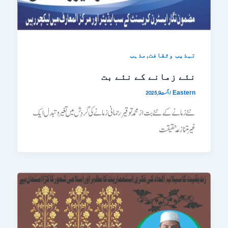
,
تہذیب وثقافت
مذہب
نئے زمانے کے نئے بت
/
اگست 9, 2025
Eastern
نئے زمانے کے نئے بت ازــــــ محمد توقیر رحمانی زمانے کی گردِش میں تغیر و تبدل ایک
غیر متنازعہ حقیقت