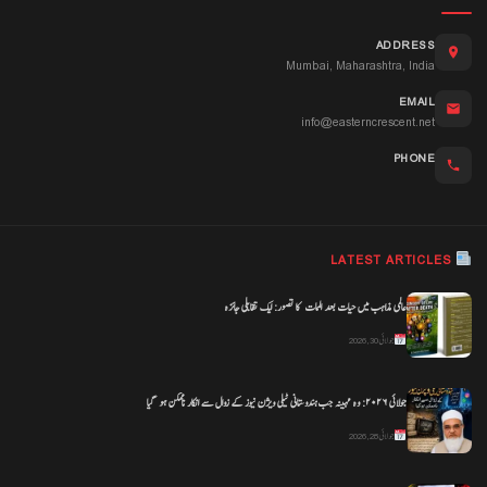
ADDRESS
Mumbai, Maharashtra, India
EMAIL
info@easterncrescent.net
PHONE
LATEST ARTICLES
عالمی مذاہب میں حیات بعد الممات کا تصور: ایک تقابلی جائزہ
جولائی 30, 2026
جولائی ۲۰۲۶: وہ مہینہ جب ہندوستانی ٹیلی ویژن نیوز کے زوال سے انکار ناممکن ہو گیا
جولائی 28, 2026