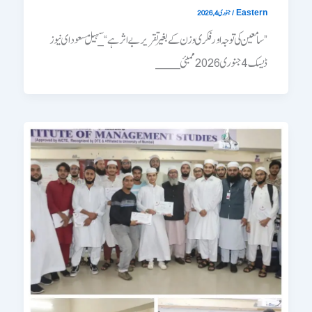
/
جنوری 4, 2026
Eastern
”سامعین کی توجہ اور فکری وزن کے بغیر تقریر بے اثر ہے“_سہیل مسعود ای نیوز
ڈیسک 4 جنوری 2026 ممبئی____