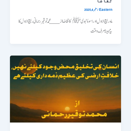
تقاضا
/
ستمبر 4, 2025
Eastern
ماہ ربیع الاول اور اسوۂ نبوی ﷺ کا تقاضا از____ محمد توقیر رحمانی ربیع الاول کا
یہ مہینہ صرف وقت