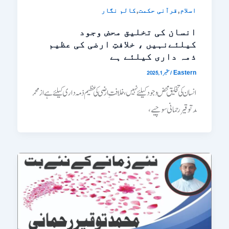
,
,
اسلام
قرآنی حکمت
کالم نگار
انسان کی تخلیق محض وجود
کیلئےنہیں ، خلافتِ ارضی کی عظیم
ذمہ داری کیلئے ہے
/
ستمبر 1, 2025
Eastern
انسان کی تخلیق محض وجود کیلئےنہیں ، خلافتِ ارضی کی عظیم ذمہ داری کیلئے ہے ازــــــ محم
د توقیر رحمانی سوچیے،