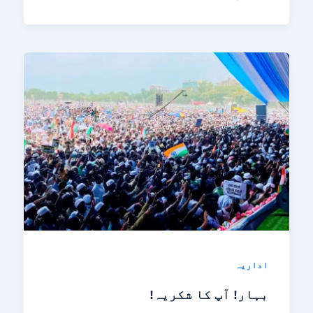
اداریہ
بہار! آپ کا شکریہ!