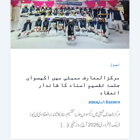
نیوز
مرکزالمعارف ممبئی میں اکیسواں
جلسۂ تقسیمِ اسناد کا شاندار
انعقاد
/
فروری 8, 2026
Eastern
مرکزالمعارف ممبئی میں اکیسواں جلسۂ تقسیمِ اسناد کا شاندار انعقاد ای سی نیوز
ڈیسک 7 فروری 2026 آج بروز سنیچر، […]