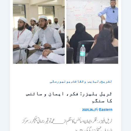
,
,
تفریح
تہذیب وثقافت
یونیورسٹی
ٹریل بلیزر: فکر، ایمان و سائنس
کا سنگم
/
اکتوبر 28, 2025
Eastern
ٹریل بلیزر: فکر، ایمان و سائنس کا سنگم از____ محمد توقیر رحمانی لیکچرر: مرکز
المعارف، ممبئی زندگی کی راہیں جب