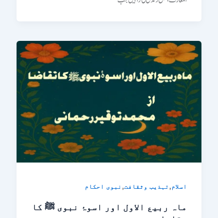
,
,
اسلام
تہذیب وثقافت
نبوی احکام
ماہ ربیع الاول اور اسوۂ نبوی ﷺ کا