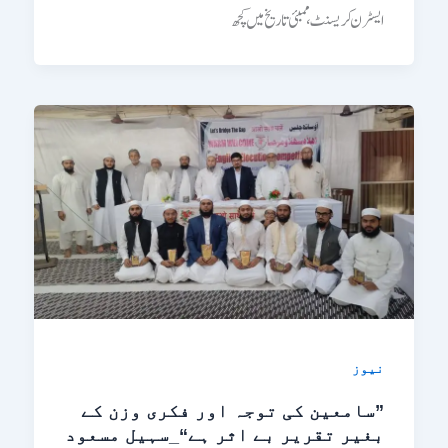
ایسٹرن کریسنٹ، ممبئی تاریخ میں کچھ
نیوز
”سامعین کی توجہ اور فکری وزن کے
بغیر تقریر بے اثر ہے“_سہیل مسعود