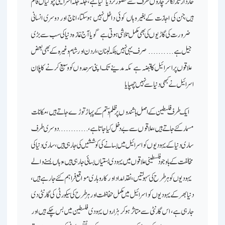
خاردار تار لگا کر چاروں طرف سے محصور کردیا گیا ہے، جگہ جگہ اسرائیلی چوکیاں قائم
ہیں،جن کی اجازت کےبغیر وہاں کوئی داخل نہیں ہوسکتا، اناج اور دوسری انسانی
ضرورت کی گاڑیوں کی بھی مکمل تلاشی ہوتی ہے ـ گویا آج غازہ دنیا کی سب سے بڑی
جیل ہے ـ………. صرف یہی نہیں بلکہ لبنان، اردن اور شام وغیرہ کے بھی بعض
علاقوں پر اسرائیل کا قبضہ ہے ـ مکہ مدینے تک اپنی سرحدوں کو وسیع کرنے کا پلان
اسرائیل نے کبھی دنیاسے نہیں چھپایا ـ
ایک طرف فلسطین کے اصل باشندوں پر ظلم وستم کے پہاڑ توڑے جاتے ہیں، مکانات
مسمار کئے جاتے ہیں، علاقوں سے بے دخل کیا جاتا ہے، ………… دوسری طرف
ساری دنیا کے یہودیوں کو اسرائیل میں بسانے کی کوششیں کی جارہی ہیں، ساری دنیا کی
مخالفت کے باوجود فلسطینی علاقوں میں یہودی بستیاں بسائی جارہی ہیں، وہاں بسنے والے
یہودیوں کو ہر طرح کی سہولتیں، نقد امداد اور کاروباری مواقع فراہم کئے جارہے ہیں،
دنیا بھر کے یہودیوں کو اسرائیل میں مکمل حفاظت اور ہر طرح کی سیکورٹی کی گارنٹی دی
جارہی ہے، اس گارنٹی سے متاثر ہوکر ہزاروں یہودی فلسطین میں بس چکے ہیں اور