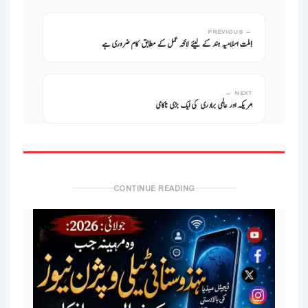
← PREVIOUS
!ملت اسلامیہ ہند کے لیئے لائحہ عمل کے مطابق کام ضروری ہے
NEXT →
امریکہ اور عالمی برادری کی ایک بڑی ناکامی
CONTINUE READING