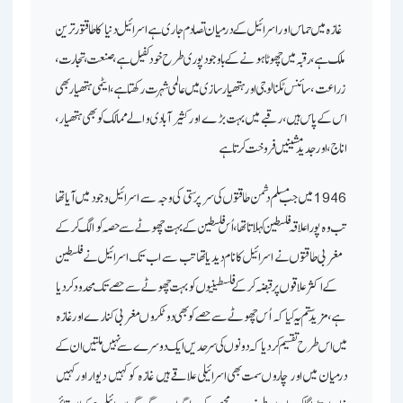
غازہ میں حماس اور اسرائیل کے درمیان تصادم جاری ہے ـ اسرائیل دنیا کا طاقتور ترین
ملک ہے، رقبہ میں چھوٹا ہونے کے باوجود پوری طرح خود کفیل ہے، صنعت، تجارت،
زراعت، سائنس ٹکنالوجی اور ہتھیار سازی میں عالمی شہرت رکھتا ہے، ایٹمی ہتھیار بھی
اس کے پاس ہیں، رقبے میں بہت بڑے اور کثیر آبادی والے ممالک کو بھی ہتھیار،
اناج، اور جدید مشینیں فروخت کرتا ہے ـ
1946 میں جب مسلم دشمن طاقتوں کی سرپرستی کی وجہ سے اسرائیل وجود میں آیا تھا
تب وہ پورا علاقہ فلسطین کہلاتا تھا، اُس فلسطین کے بہت چھوٹے سے حصہ کو الگ کرکے
مغربی طاقتوں نے اسرائیل کا نام دیدیا تھا ـ تب سے اب تک اسرائیل نے فلسطین
کے اکثر علاقوں پر قبضہ کرکے فلسطینیوں کو بہت چھوٹے سے حصے تک محدود کردیا
ہے، مزید ستم یہ کیا کہ اُس چھوٹے سے حصے کو بھی دو ٹکروں مغربی کنارے اور غازہ
میں اس طرح تقسیم کردیا کہ دونوں کی سرحدیں ایک دوسرے سے نہیں ملتیں ان کے
درمیان میں اور چاروں سمت بھی اسرائیلی علاقے ہیں ـ غازہ کو کہیں دیوار اور کہیں