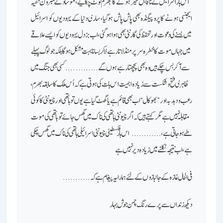
اس بار اسرائیل کے ناقابل تسخیر ہونے کا بھرم ٹوٹ چکا یے، موساد کے نمبر ون خفیہ
ایجنسی ہونے کا پروپیگنڈہ بھی پاش پاش ہوگیا، ساری دنیا کے یہودیوں کو اسرائیل
میں بسنے کی دعوت اور تحفظ کی گارنٹی بھی ہوا ہوگئی، اب بزدل یہودیوں کو ایسے علاقے
میں جہاں موت کا خطرہ سر پر منڈلاتا رہے لاکر بسانا بہت مشکل ہوگا بلکہ جو لوگ پہلے
سے آکر بس چکے ہیں وہ بھی پچھتا رہے ہوں گے ـ…………. کسی بھی جنگ میں
ظاہری فتح وشکست سے زیادہ اہمیت اس بات کی ہوتی ہے کہ اُس ملک کا سابقہ بھرم،
رعب و دبدبہ اور ” بھوکال“ اب بھی قائم ہے یا گھٹ گیا ہے ـ یوں تو ہاتھی اور چیونٹی کا کوئی
مقابلہ نہیں ہے مگر کہتے ہیں کہ اگر چیونٹی ہاتھی کی ناک میں گھس جائے تو ہاتھی کی موت
طے ہوجاتی ہے،………… اس بار فلسطینی چیونٹی اسرائیلی ہاتھی کی ناک میں گھس چکی
ہے، اب نتیجہ نکلنے میں زیادہ دیر نہیں ہے ـ
فی الحال غازہ کے جانبازوں کے لئے ہمارا یہ پیغام ہے کہ ………..
دیکھ زنداں سے پرے رنگ چمن جوش بہار