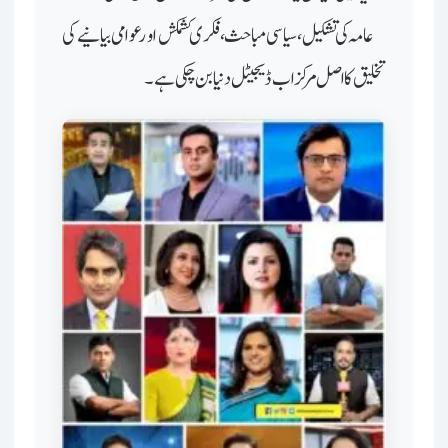
عامہ کی تشکیل، سیاسی مباحث، فکری کشمکش اور عوامی بیانیے کی
تخلیق کا اصل مرکز اب ڈیجیٹل دنیا بن چکی ہے۔