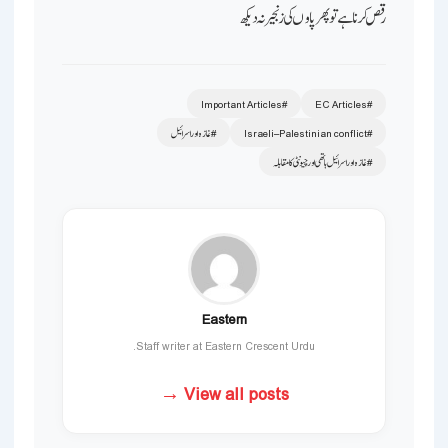
رقص کرنا ہے تو پھر پاوں کی زنجیر نہ دیکھ
#Important Articles
#EC Articles
#Israeli–Palestinian conflict
#غازہ اور اسرائیل
#غازہ اور اسرائیل ہاتھی اور چیونٹی کا مقابلہ
Eastern
Staff writer at Eastern Crescent Urdu.
View all posts →