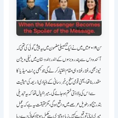
سن ۲۰۱۹ میں میں نے ایک تفصیلی مضمون میں یہ پیش گوئی کی تھی کہ
آئندہ دس سے پندرہ برسوں کے اندر ہندوستان میں ٹیلی ویژن
نیوز بھی رفتہ رفتہ وہی مقام اختیار کر لے گی جو کبھی پرنٹ میڈیا کا
مقدر بنا تھا، یعنی قومی سطح پر خبر رسانی کے بنیادی ذریعہ کی حیثیت
سے اس کی بالادستی ختم ہو جائے گی۔ میرا خیال تھا کہ یہ تبدیلی
بتدریج اور طویل عرصے میں واقع ہوگی، مگر حقیقت یہ ہے کہ یہ عمل
میری اپنی توقع سے کہیں زیادہ تیزی سے مکمل ہوتا دکھائی دے رہا