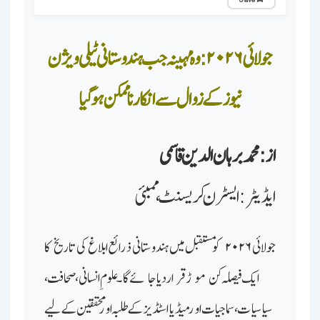
جولائی ۲۰۲۶: وہ مہینہ جب ہندوستانی ٹیلی ویژن نیوز کے زوال سے انکار ناممکن ہو گیا
جولائی ۲۰۲۶: وہ مہینہ جب ہندوستانی ٹیلی ویژن
نیوز کے زوال سے انکار ناممکن ہو گیا
از: محمد برہان الدین قاسمی
ایڈیٹر: ایسٹرن کریسنٹ، ممبئی
جولائی ۲۰۲۶ کو مستقبل میں ہندوستانی ذرائع ابلاغ کی تاریخ کا
ایک فیصلہ کن موڑ قرار دیا جائےگا۔ علومِ انسانی، صحافت،
سیاسیات، سماجیات اور میڈیا اسٹڈیز کے طلبہ اور محققین کے لیے