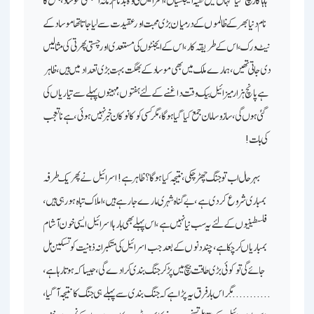
نام دنیا بھر کے ظالموں کے درمیان بڑی محبت اور عقیدت سے لیا جاتا تھا ـ موساد کے
نیٹ ورک، اس کے طریقہ کار، اس کے ایجنٹوں کی مستعدی اور چستی پھرتی کی مثالیں
دی جاتی تھیں، ہمارے ملک میں بھی موساد کے بھگت بہت بڑی تعداد میں ہیں، ظاہر
ہے پانچ ہزار میزائیل بیک وقت داغنے کے لئے ہفتوں، مہینوں پہلے سے تیاریاں کی
گئی ہوں گی، سازوسامان جمع کیا گیا ہوگا، مگر کسی کو کانو کان خبر نہیں ہوئی، ہے نا تعجب
کی بات!
بہر حال اب تو جنگ چھڑچکی، نتیجہ کیا ہوگا ؟ ظاہر ہے ! اسرائیل نے پھر یک طرفہ
بمباری شروع کردی ہے، بے گناہ شہری مارے جارہے ہیں، املاک تباہ ہورہی ہیں،
فلسطینیوں کے لئے یہ سب نیا نہیں ہے،اس پہلے بھی بارہا اسرائیل ایسی خون آشام
بمباریاں کرچکا ہے، چند دنوں کے بعد جب اسرائیل کی متکبرانہ ذہنیت کو تسکین مل
جائے گی تو کوئی بڑی طاقت بیچ میں پڑکر جنگ بندی کرادے گی، جیسا کہ ہوتا رہا ہے،
………… مگر اس بار فرق یہ پڑا ہے کہ جنگ بندی سے پہلے ہی جنگ کا نتیجہ آگیا،