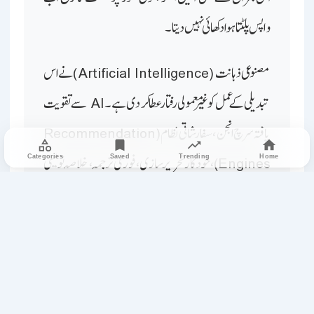
واپس پلٹتا ہوا دکھائی نہیں دیتا۔
مصنوعی ذہانت (Artificial Intelligence) نے اس
تبدیلی کے عمل کو غیر معمولی رفتار عطا کر دی ہے۔ AI سے تقویت
یافتہ سرچ انجن، سفارشاتی نظام (Recommendation
Engines)، خودکار تحریر سازی، فوری ترجمہ، خلاصہ نویسی
Categories
Saved
Trending
Home
اور ہر صارف کی دلچسپی کے مطابق خبروں کی فراہمی نے نہ صرف
صحافت بلکہ خبر کے استعمال کے پورے طریقۂ کار کو بدل کر رکھ
دیا ہے۔ ڈیجیٹل پلیٹ فارموں کی برق رفتاری کے ساتھ
جب AI کی طاقت یکجا ہوئی تو روایتی ٹیلی ویژن نیوز بلیٹن سست،
جامد اور جدید ناظرین کی توقعات سے ہم آہنگ نہ رہ سکے۔