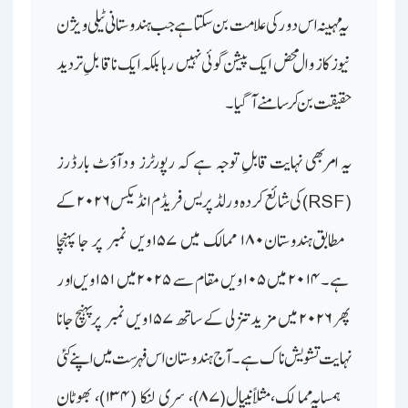
یہ مہینہ اس دور کی علامت بن سکتا ہے جب ہندوستانی ٹیلی ویژن
نیوز کا زوال محض ایک پیشن گوئی نہیں رہا بلکہ ایک ناقابلِ تردید
حقیقت بن کر سامنے آگیا۔
یہ امر بھی نہایت قابلِ توجہ ہے کہ رپورٹرز ودآؤٹ بارڈرز
(RSF) کی شائع کردہ ورلڈ پریس فریڈم انڈیکس ۲۰۲۶ کے
مطابق ہندوستان ۱۸۰ ممالک میں ۱۵۷ویں نمبر پر جا پہنچا
ہے۔ ۲۰۱۴ میں ۱۰۵ویں مقام سے ۲۰۲۵ میں ۱۵۱ویں اور
پھر ۲۰۲۶ میں مزید تنزلی کے ساتھ ۱۵۷ویں نمبر پر پہنچ جانا
نہایت تشویش ناک ہے۔ آج ہندوستان اس فہرست میں اپنے کئی
ہمسایہ ممالک، مثلاً نیپال (۸۷)، سری لنکا (۱۳۴)، بھوٹان