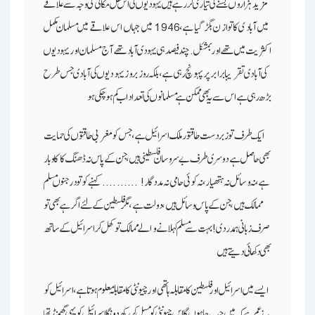
مزید ہزاروں بسنے کی تیاری کررہے ہیں ـ یہودیوں کی اس نقل مکانی کی وجہ سے علاقے
میں آبادی کا توازن بگڑ گیا ہے، 1946 میں جہاں اس علاقے میں مسلمان مکمل
اکثریت میں تھے اور بمشکل.چند فیصد ہی یہودی آباد تھے ـ آج مسلمان اور یہودیوں
کی آبادی تقریبا برابر پر پہونچ رہی ہے، بلکہ روز بروز یہودیوں کی آبادی جس طرح
بڑھ رہی ہے اس سےیہ بھی ممکن ہے مسلمانوں کی تعداد اب کم ہوچکی ہو ـ
ایک طرف تو زبردست طاقتور ملک اسرائیل ہے، جس کو مغربی طاقتوں کی حمایت
بھی حاصل ہے ـ دوسری طرف بے سروسان فلسطینی ہیں، جن کے پاس نہ ڈھنگ کا کاوبار
ہے، نہ وسائل نہ ہتھیار، نہ کوئی حامی نہ مدد گار! ………. کہنے کو تو درجنوں مسلم
ممالک ہیں، جن کے پاس وسائل ہیں، دولت ہے، مگر فلسطین کے لئے اگر ہے بھی تو
صرف زبانی ہمدردی! بہت سے مسلم کہلانے والے ممالک تو کھل کر اسرائیل کے ساتھ
بھی دکھائی دیتے ہیں ـ
ایسے میں اسرائیل اور فلسطین کا مقابلہ ہاتھی اور چیونٹی کا مقابلہ معلوم ہوتا ہے، اسرائیل کو
یہ زعم ہے کہ میں جب چاہوں گا اس چیونٹی کو مسل کر رکھ دونگا ـ اسرائیل کو یہی گھمنڈ تھا