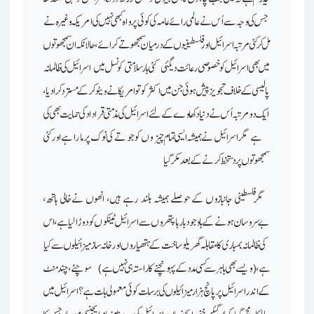
جس کی وجہ سے اُس نے عالمی رائے عامہ کی کوئی پرواہ کبھی نہیں کی ـ امریکہ وغیرہ نے
مل کر کئی مرتبہ اسرائیل اور فلسطینیوں کے درمیان سمجھوتے کرائے، حالانکہ ان سمجھوتوں
میں بھی اسرائیل کو خصوصی رعائت دیگئی ـ کئی بار سلامتی کونسل میں اسرائیل کی ظالمانہ
پالیسی کے خلاف تجویز پیش ہوئی جن میں اکثر کو تو امریکا نے ویٹو کرکے مسترد کرادیا،
ایک دومرتبہ اُس نے دنیا دکھاوے کے لئے اسرائیل کی مذمتی قراداد کی حمایت بھی کی
ہے ـ مگر اسرائیل نے ہمیشہ ایسی تمام چیزوں کو جوتے کی نوک پر مارا ہے اورکئی
سمجھوتوں پر دستخط کرنے کے بعد مکر گیاـ
مگر فلسطینی جانبازوں کے حوصلے ہمیشہ بلند رہے ہیں، انھوں نےخالی ہاتھ،
بےسروسان ہونے کے باوجود بارہا پتھروں سے اسرائیل ٹینکوں کو دوڑا لیا ہے، اس
کی ظالمانہ بمباری کا مقابلہ گھریلو ساخت کے ہتھیاروں اور خانہ ساز میزائیلوں سے کیا
ہے، (ویسے بھی باہر سے کسی مدد کے پہونچنے کا راستہ ہی نہیں ہے) سوچئے ، چند منٹ
کے اندر اسرائیل پر پانچ ہزار میزائیلوں کی برسات کوئی معمولی بات ہے ؟ اسرائیل میں
ہاہا کار مچ گیاـ کہاں گئیں خفیہ ایجنسیاں، اسرائیل کی وہ بدنام زمانہ ایجنسی موساد، جس کا