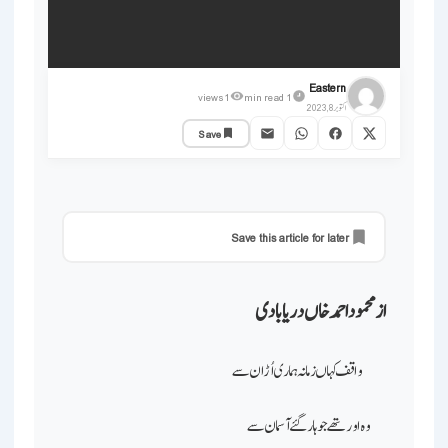
Eastern
views
1
1 min read
اکتوبر 8, 2023
آراء
Save
غازہ اور اسرائیل ہاتھی اور چیونٹی کا مقابلہ
Save this article for later
از ـ محمود احمد خاں دریابادی
واقف کہاں زمانہ ہماری اُڑان سے
وہ اور تھے جو ہار گئے آسمان سے