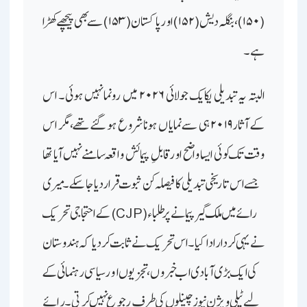
(۱۵۰)، بنگلہ دیش (۱۵۲) اور پاکستان (۱۵۳) سے بھی پیچھے کھڑا
ہے۔
البتہ یہ تبدیلی یکایک جولائی ۲۰۲۶ میں رونما نہیں ہوئی۔ اس
کےآثار ۲۰۱۹ ہی سے نمایاں ہونا شروع ہو گئے تھے، مگر اس
وقت تک کوئی ایسا واضح اور قابلِ پیمائش واقعہ سامنے نہیں آیا تھا
جسے اس تاریخی تبدیلی کا فیصلہ کن ثبوت قرار دیا جا سکے۔ میری
رائے میں ملک گیر پیمانے پر طلباء (CJP) کے احتجاجی تحریک
نے یہی کردار ادا کیا۔ اس تحریک نے ثابت کردیا کہ ہندوستان
کی ایک بڑی آبادی اب خبروں، تجزیوں اور سیاسی رہنمائی کے
لیے ٹیلی ویژن نیوز چینلوں کی طرف رجوع نہیں کرتی۔ رائے