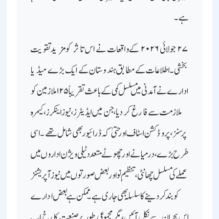
ہے۔
۲۷ جولائی ۲۰۲۶ کے واقعات نے اس تاثر کو مزید تقویت
بخشی۔ اطلاعات کے مطابق ہندوستان کے ایک بڑے میڈیا
ادارے نے آمدنی میں مسلسل کمی کے باعث تقریباً ۱۲۵ ملازمین کو
ملازمت سے فارغ کر دیا، جن میں ایڈیٹرز، نیوز اینکرز، کیمرہ
پرسنز، پروڈکشن اسٹاف اور حتیٰ کہ ڈرائیور بھی شامل تھے۔ اسی
طرح بڑے، درمیانے اور چھوٹے متعدد ٹیلی ویژن اداروں میں
عملے کی مسلسل چھانٹی، تنظیمِ نو اور بعض صورتوں میں نیوز آپریشنز
کو بند کردینے کا سلسلہ بھی جاری ہے۔ ممکن ہے بعض ادارے
اس بحران سے نکل آئیں، مگر مجموعی طور پر صنعت کا رخ اب